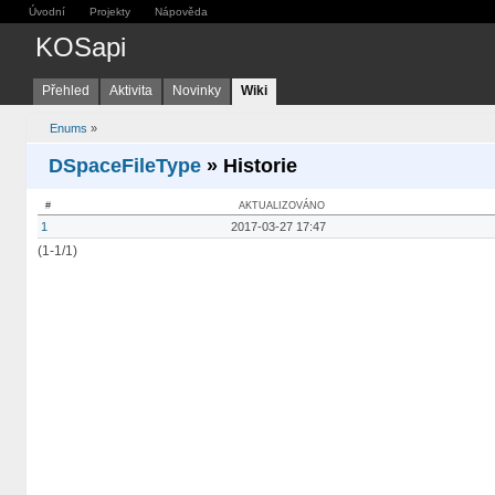
Úvodní
Projekty
Nápověda
KOSapi
Přehled
Aktivita
Novinky
Wiki
Enums
»
DSpaceFileType
» Historie
#
AKTUALIZOVÁNO
1
2017-03-27 17:47
(1-1/1)