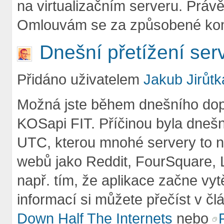
na virtualizačním serveru. Práv
Omlouvám se za způsobené kom
Dnešní přetížení se
Přidáno uživatelem
Jakub Jirůtk
Možná jste během dnešního dop
KOSapi FIT. Příčinou byla dnešn
UTC, kterou mnohé servery to ne
webů jako Reddit, FourSquare, L
např. tím, že aplikace začne vy
informací si můžete přečíst v č
Down Half The Internets
nebo