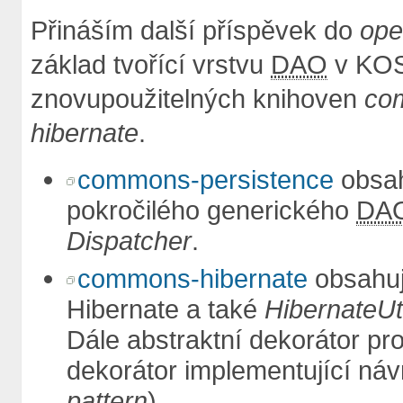
Přináším další příspěvek do
ope
základ tvořící vrstvu
DAO
v KOS
znovupoužitelných knihoven
co
hibernate
.
commons-persistence
obsah
pokročilého generického
DA
Dispatcher
.
commons-hibernate
obsahuj
Hibernate a také
HibernateUt
Dále abstraktní dekorátor pr
dekorátor implementující náv
pattern
).