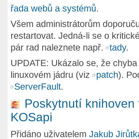
řada webů a systémů
.
Všem administrátorům doporučuji
restartovat. Jedná-li se o kritic
pár rad naleznete např.
tady
.
UPDATE: Ukázalo se, že chyba n
linuxovém jádru (viz
patch
). Po
ServerFault
.
Poskytnutí knihoven 
KOSapi
Přidáno uživatelem
Jakub Jirůtk