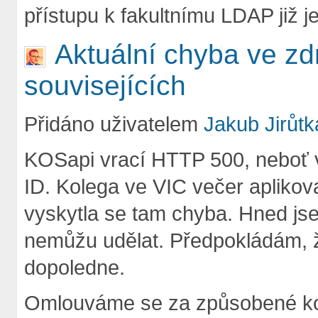
přístupu k fakultnímu LDAP již je
Aktuální chyba ve zdr
souvisejících
Přidáno uživatelem
Jakub Jirůtk
KOSapi vrací HTTP 500, neboť v
ID. Kolega ve VIC večer apliko
vyskytla se tam chyba. Hned jse
nemůžu udělat. Předpokládám, 
dopoledne.
Omlouváme se za způsobené ko