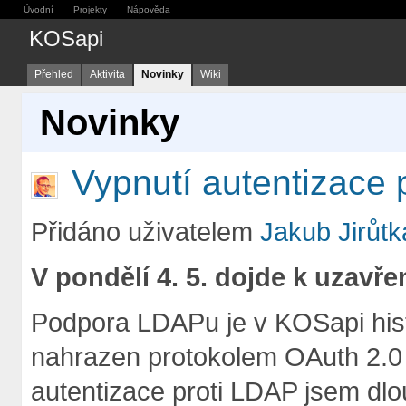
Úvodní
Projekty
Nápověda
KOSapi
Přehled
Aktivita
Novinky
Wiki
Novinky
Vypnutí autentizace 
Přidáno uživatelem
Jakub Jirůtk
V pondělí 4. 5. dojde k uzavře
Podpora LDAPu je v KOSapi histor
nahrazen protokolem OAuth 2.0
autentizace proti LDAP jsem dlou