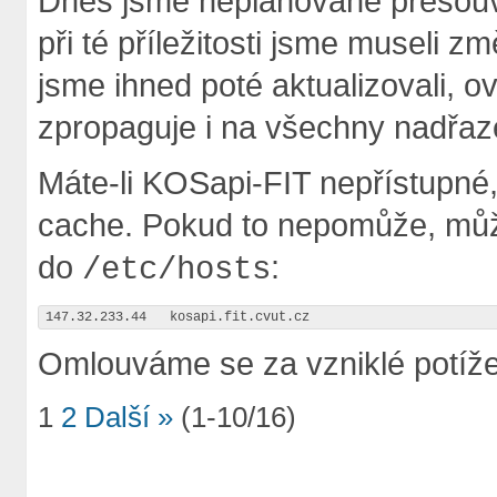
Dnes jsme neplánovaně přesouval
při té příležitosti jsme museli 
jsme ihned poté aktualizovali, 
zpropaguje i na všechny nadřa
Máte-li KOSapi-FIT nepřístupné
cache. Pokud to nepomůže, můž
do
:
/etc/hosts
Omlouváme se za vzniklé potíže
1
2
Další »
(1-10/16)