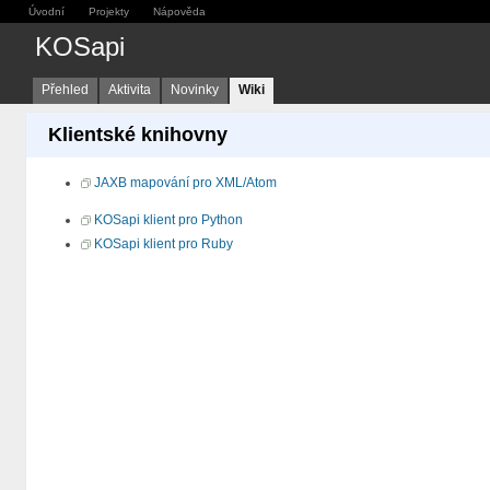
Úvodní
Projekty
Nápověda
KOSapi
Přehled
Aktivita
Novinky
Wiki
Klientské knihovny
JAXB mapování pro XML/Atom
KOSapi klient pro Python
KOSapi klient pro Ruby