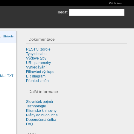
Přihlášení
Hledat
:
Historie
Dokumentace
RESTful zdroje
Typy obsahu
Výčtové typy
URL parametry
Vyhledávání
Filtrování výstupu
TML
TXT
ER diagram
Přehled změn
Další informace
Slovníček pojmů
Technologie
Klientské knihovny
Plány do budoucna
Doporučená četba
FAQ