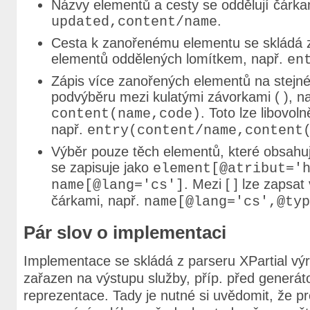
Názvy elementů a cesty se oddělují čárka
.
updated,content/name
Cesta k zanořenému elementu se skládá z
elementů oddělených lomítkem, např.
en
Zápis více zanořených elementů na stejné 
podvýběru mezi kulatými závorkami ( ), na
. Toto lze libovo
content(name,code)
např.
entry(content/name,content
Výběr pouze těch elementů, které obsahuj
se zapisuje jako
element[@atribut='
. Mezi [ ] lze zapsa
name[@lang='cs']
čárkami, např.
name[@lang='cs',@typ
Pár slov o implementaci
Implementace se skládá z parseru XPartial vý
zařazen na výstupu služby, příp. před generát
reprezentace. Tady je nutné si uvědomit, že pr