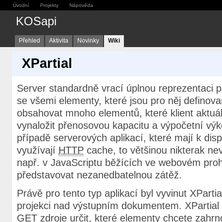
Úvodní
Projekty
Nápověda
KOSapi
Přehled
Aktivita
Novinky
Wiki
XPartial
Server standardně vrací úplnou reprezentaci 
se všemi elementy, které jsou pro něj defino
obsahovat mnoho elementů, které klient aktuál
vynaložit přenosovou kapacitu a výpočetní výko
případě serverových aplikací, které mají k dis
využívají
HTTP
cache, to většinou nikterak nev
např. v JavaScriptu běžících ve webovém proh
představovat nezanedbatelnou zátěž.
Právě pro tento typ aplikací byl vyvinut XPartial, 
projekci nad výstupním dokumentem. XPartia
GET zdroje určit, které elementy chcete zahrn