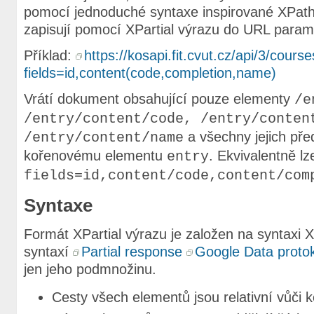
pomocí jednoduché syntaxe inspirované XPat
zapisují pomocí XPartial výrazu do URL para
Příklad:
https://kosapi.fit.cvut.cz/api/3/cou
fields=id,content(code,completion,name)
Vrátí dokument obsahující pouze elementy
/e
/entry/content/code, /entry/conten
a všechny jejich pře
/entry/content/name
kořenovému elementu
. Ekvivalentně lz
entry
fields=id,content/code,content/com
Syntaxe
Formát XPartial výrazu je založen na syntaxi X
syntaxí
Partial response
Google Data proto
jen jeho podmnožinu.
Cesty všech elementů jsou relativní vůči