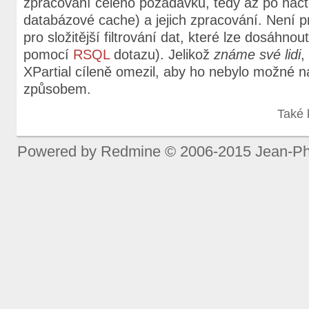
zpracování celého požadavku, tedy až po načte
databázové cache) a jejich zpracování. Není 
pro složitější filtrování dat, které lze dosáhnou
pomocí
RSQL
dotazu). Jelikož
známe své lidi
,
XPartial cíleně omezil, aby ho nebylo možné 
způsobem.
Také 
Powered by
Redmine
© 2006-2015 Jean-Ph